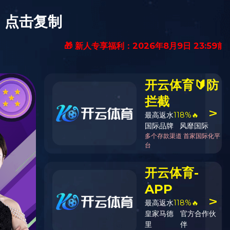
咨询热线：15862397093
作伙伴
关于我们
在线留言
联系我们