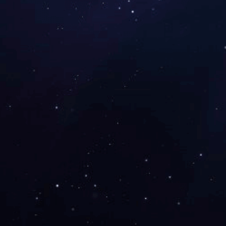
关注我们
地址：江苏省苏州市吴中区越溪街道南官渡路9号
版权所有：华体会